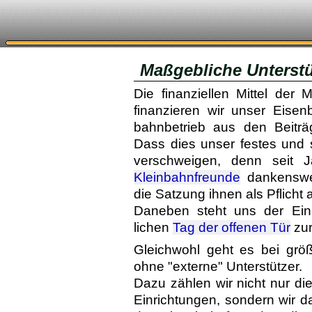
Maßgebliche Unterst
Die finanziellen Mittel der
finanzieren wir unser Eise
bahn­betrieb aus den Beiträ
Dass dies unser festes und si
ver­schweigen, denn seit J
Kleinbahn­freunde
dankens­we
die Satzung ihnen als Pflicht a
Daneben steht uns der Ein
lichen
Tag der offenen Tür
zur
Gleichwohl geht es bei größ
ohne "externe" Unterstützer.
Dazu zählen wir nicht nur d
Einrichtungen, sondern wir d