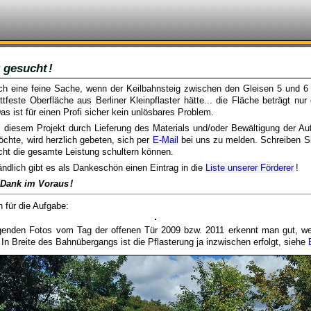
 gesucht
!
h eine feine Sache, wenn der Keilbahn­steig zwischen den Gleisen 5 und 6 e
itt­feste Oberfläche aus Berliner Klein­pflaster hätte... die Fläche beträgt nu
as ist für einen Profi sicher kein unlösbares Problem.
 diesem Projekt durch Lieferung des Materials und/oder Bewältigung der Au
chte, wird herzlich gebeten, sich per
E-Mail
bei uns zu melden. Schreiben S
cht die gesamte Leistung schultern können.
ändlich gibt es als Dankeschön einen Eintrag in die
Liste unserer Förderer
!
 Dank im Voraus
!
n für die Aufgabe:
genden Fotos vom Tag der offenen Tür 2009 bzw. 2011 erkennt man gut, w
 In Breite des Bahn­über­gangs ist die Pflasterung ja inzwi­schen erfolgt, siehe