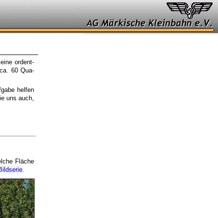
ine or­dent­
r ca. 60 Qua­
fgabe helfen
ie uns auch,
elche Fläche
Bildserie
.