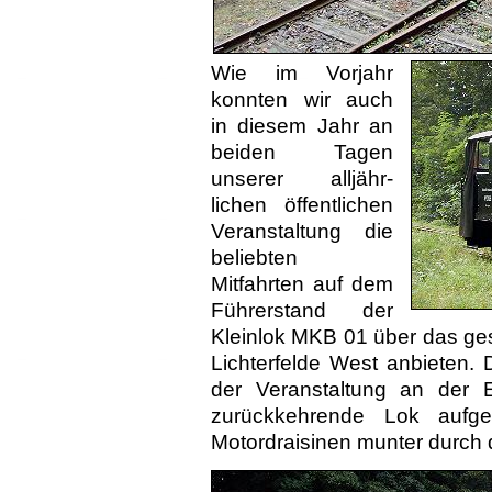
Wie im Vorjahr
konnten wir auch
in diesem Jahr an
beiden Tagen
unserer all­jähr­
lichen öf­fent­lichen
Ver­an­staltung die
beliebten
Mitfahrten auf dem
Führer­stand der
Kleinlok MKB 01 über das ge
Lichterfelde West anbieten.
der Veranstaltung an der Ei
zurück­kehrende Lok aufge
Motordraisinen munter durch 