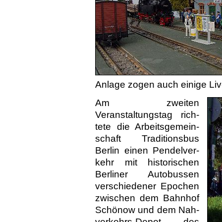
Anlage zogen auch einige Li
Am zweiten
Veranstaltungs­tag rich­
tete die Arbeits­gemein­
schaft Tra­ditions­bus
Berlin einen Pendel­ver­
kehr mit hi­stori­schen
Ber­liner Auto­bussen
ver­schie­dener Epochen
zwi­schen dem Bahnhof
Schönow und dem Nah­
verkehrs-Depot des