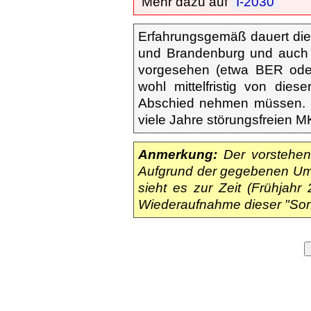
Mehr dazu auf
"I-2030"
Erfahrungsgemäß dauert die 
und Brandenburg und auch b
vorgesehen (etwa BER oder 
wohl mittelfristig von dies
Abschied nehmen müssen. Bi
viele Jahre störungsfreien 
Anmerkung:
Der vorstehen
Aufgrund der gegebenen Um
sieht es zur Zeit (Frühjah
Wiederaufnahme dieser "Son