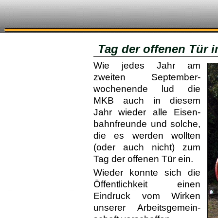
Tag der offenen Tür 
Wie jedes Jahr am
zweiten Sep­tem­ber­
wochen­ende lud die
MKB auch in diesem
Jahr wieder alle Eisen­
bahn­freunde und solche,
die es werden wollten
(oder auch nicht) zum
Tag der offenen Tür ein.
Wieder konnte sich die
Öf­fent­lich­keit einen
Eindruck vom Wirken
unserer Arbeits­gemein­