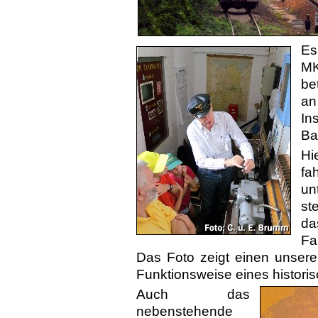
Es
MK
be
an
In
Ba
Hi
fa
un
st
d
Fa
Das Foto zeigt einen unserer
Funktionsweise eines histori
Auch das
nebenstehende