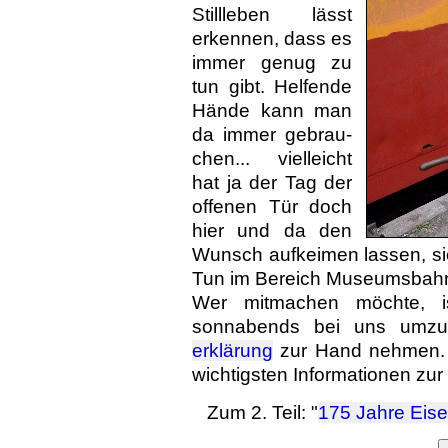
Still­leben lässt
erkennen, dass es
immer genug zu
tun gibt. Helfende
Hände kann man
da immer ge­brau­
chen... viel­leicht
hat ja der Tag der
offenen Tür doch
hier und da den
Wunsch auf­keimen lassen, si
Tun im Bereich Museums­bahn 
Wer mitmachen möchte, is
sonnabends bei uns umzu
erklärung
zur Hand nehmen. S
wichtigsten Informa­tionen zu
Zum 2. Teil: "
175 Jahre Eis