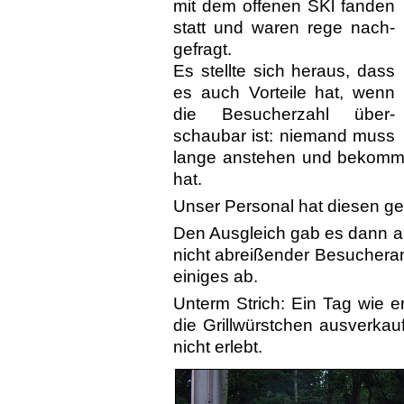
mit dem offenen SKl fanden
statt und waren rege nach­
gefragt.
Es stellte sich heraus, dass
es auch Vorteile hat, wenn
die Besucherzahl über­
schaubar ist: niemand muss
lange anste­hen und bekommt
hat.
Unser Personal hat diesen g
Den Ausgleich gab es dann a
nicht ab­reißender Besu­cher
einiges ab.
Unterm Strich: Ein Tag wie e
die Grill­würstchen ausverkauf
nicht erlebt.